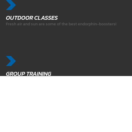
OUTDOOR CLASSES
Fresh air and sun are some of the best endorphin-boosters!
GROUP TRAINING
Group fitness is a great way to help motivate yourself.
DIGITAL COACHING