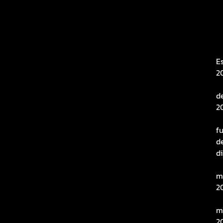
E
2
d
2
f
d
d
m
2
m
2