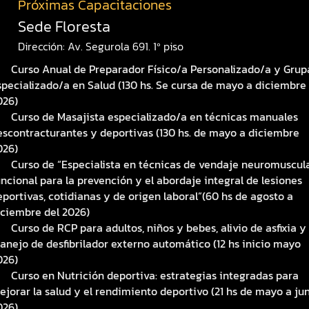
Próximas Capacitaciones
Sede Floresta
Dirección: Av. Segurola 691. 1º piso
Curso Anual de Preparador Físico/a Personalizado/a y Grup
specializado/a en Salud (130 hs. Se cursa de mayo a diciembre
026)
Curso de Masajista especializado/a en técnicas manuales
escontracturantes y deportivas (130 hs. de mayo a diciembre
026)
Curso de “Especialista en técnicas de vendaje neuromuscul
uncional para la prevención y el abordaje integral de lesiones
eportivas, cotidianas y de origen laboral”(60 hs de agosto a
iciembre del 2026)
Curso de RCP para adultos, niños y bebes, alivio de asfixia y
anejo de desfibrilador externo automático (12 hs inicio mayo
026)
Curso en Nutrición deportiva: estrategias integradas para
ejorar la salud y el rendimiento deportivo (21 hs de mayo a ju
026)