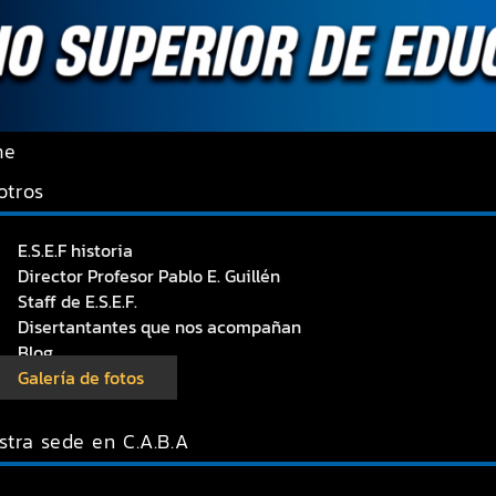
me
otros
E.S.E.F historia
Director Profesor Pablo E. Guillén
Staff de E.S.E.F.
Disertantantes que nos acompañan
Blog
Galería de fotos
stra sede en C.A.B.A