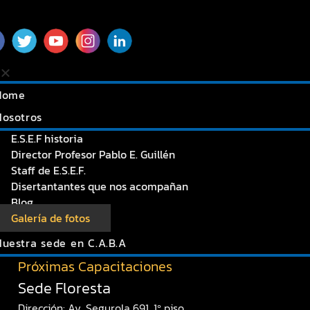
Home
Nosotros
E.S.E.F historia
Director Profesor Pablo E. Guillén
Staff de E.S.E.F.
Disertantantes que nos acompañan
Blog
Galería de fotos
Nuestra sede en C.A.B.A
Próximas Capacitaciones
Sede Floresta
Dirección: Av. Segurola 691. 1º piso