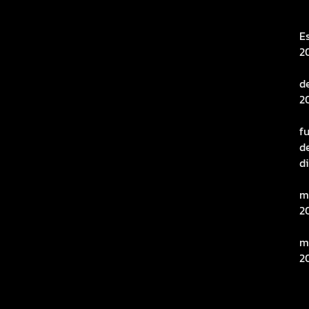
E
2
d
2
f
d
d
m
2
m
2