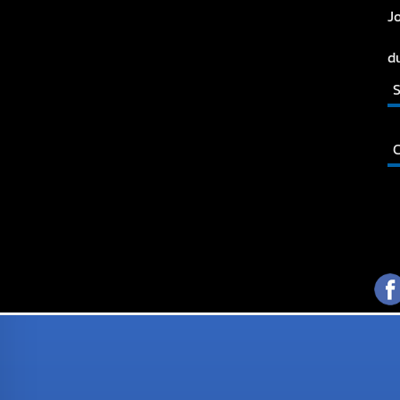
J
d
S