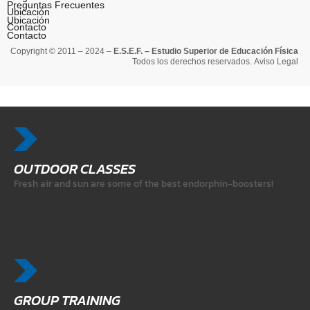
Preguntas Frecuentes
Ubicación
Ubicación
Contacto
Contacto
Copyright © 2011 – 2024 –
E.S.E.F. – Estudio Superior de Educación Física
Todos los derechos reservados.
Aviso Legal
OUTDOOR CLASSES
Fresh air and sun are some of the best endorphin-boosters!
GROUP TRAINING