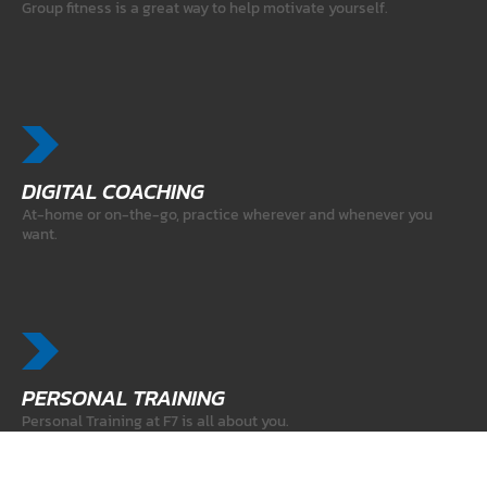
Group fitness is a great way to help motivate yourself.
DIGITAL COACHING
At-home or on-the-go, practice wherever and whenever you
want.
PERSONAL TRAINING
Personal Training at F7 is all about you.