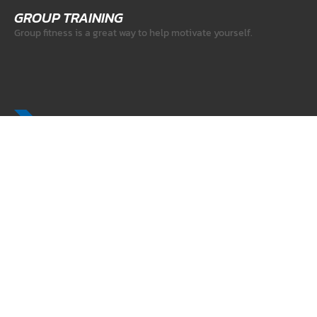
GROUP TRAINING
Group fitness is a great way to help motivate yourself.
DIGITAL COACHING
At-home or on-the-go, practice wherever and whenever you
want.
PERSONAL TRAINING
Personal Training at F7 is all about you.