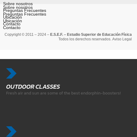
Sobre nosotros
Sobre nosotros
Preguntas Frecuentes
Preguntas Frecuentes
Ubicación
Ubicación
Contacto
Contacto
Copyright © 2011 – 2024 –
E.S.E.F. – Estudio Superior de Educación Física
Todos los derechos reservados.
Aviso Legal
OUTDOOR CLASSES
Fresh air and sun are some of the best endorphin-boosters!