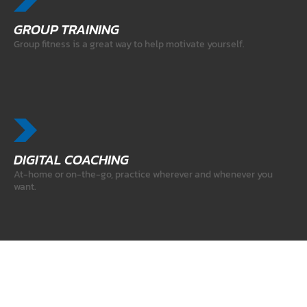
GROUP TRAINING
Group fitness is a great way to help motivate yourself.
DIGITAL COACHING
At-home or on-the-go, practice wherever and whenever you
want.
PERSONAL TRAINING
Personal Training at F7 is all about you.