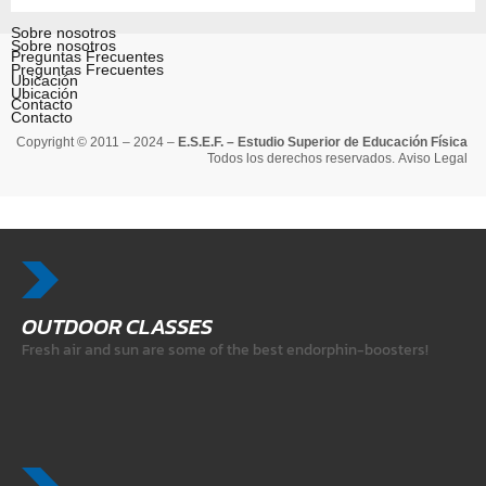
Sobre nosotros
Sobre nosotros
Preguntas Frecuentes
Preguntas Frecuentes
Ubicación
Ubicación
Contacto
Contacto
Copyright © 2011 – 2024 –
E.S.E.F. – Estudio Superior de Educación Física
Todos los derechos reservados.
Aviso Legal
OUTDOOR CLASSES
Fresh air and sun are some of the best endorphin-boosters!