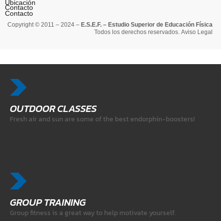
Ubicación
Contacto
Contacto
Copyright © 2011 – 2024 –
E.S.E.F. – Estudio Superior de Educación Física
Todos los derechos reservados.
Aviso Legal
OUTDOOR CLASSES
Fresh air and sun are some of the best endorphin-boosters!
GROUP TRAINING
Group fitness is a great way to help motivate yourself.