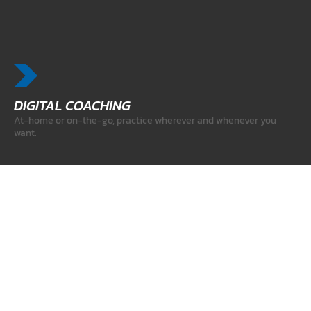
DIGITAL COACHING
At-home or on-the-go, practice wherever and whenever you
want.
PERSONAL TRAINING
Personal Training at F7 is all about you.